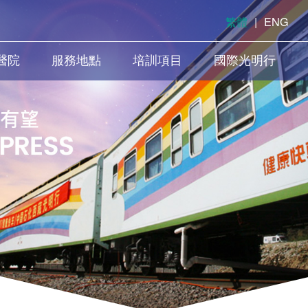
繁體
|
ENG
醫院
服務地點
培訓項目
國際光明行