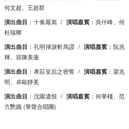
何文超、王超群
演出曲目
：十奏嚴嵩 /
演唱嘉賓
：吳仟峰、何
杜瑞卿
演出曲目
：孔明揮淚斬馬謖 /
演唱嘉賓
：阮兆
輝、容陳美蓮
演出曲目
：孝莊皇后之密誓 /
演唱嘉賓
：梁兆
明、卓歐靜美
演出曲目
：沈園遺恨 /
演唱嘉賓
：何華棧、范
方艷娥 (華聲合唱團)