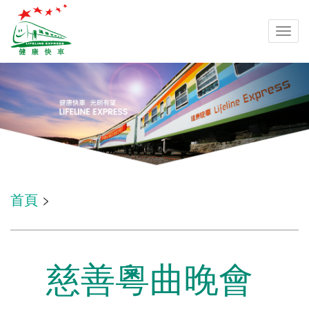
Togg
navi
首頁
>
慈善粵曲晚會