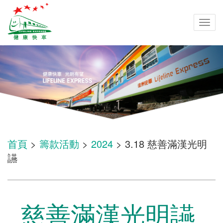
Togg
navi
首頁
>
籌款活動
>
2024
> 3.18 慈善滿漢光明
讌
慈善滿漢光明讌