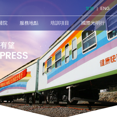
繁體
|
ENG
醫院
服務地點
培訓項目
國際光明行