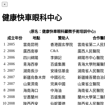
×
健康快車眼科中心
(原名：健康快車眼科顯微手術培訓中心)
成立年份
地點
贊助人
合作醫
1
2005
雲南昆明
香港圓玄學院
雲南省第二人民
2
2006
C&A
廣西南寧
廣西人民醫院
3
2006
四川綿陽
李錦記
綿陽市中心醫院
4
2006
青海西寧
百盛集團
青海大學附屬醫
5
2007
湖南長沙
安達信基金
湖南省人民醫院
6
2007
新疆烏魯木齊
中國石化
新疆維吾爾自治
7
2007
山東濟南
完美中國
山東省立醫院
8
2008
海南海口
中海油
海南省人民醫院
9
2008
甘肅蘭州
百盛集團
蘭州大學第二醫
10
2008
陝西西安
仙妮蕾德
陝西省人民醫院